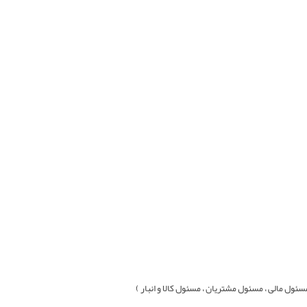
ول مالی ، مسئول مشتريان ، مسئول کالا و انبار )