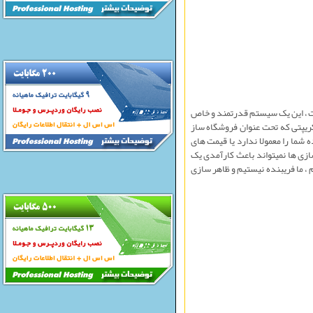
ست ، اين يک سيستم قدرتمند و خاص
ريپتی که تحت عنوان فروشگاه ساز
شما را معمولا ندارد يا قيمت های
ازی ها نمیتواند باعث کارآمدی يک
، ما فريبنده نيستيم و ظاهر سازی