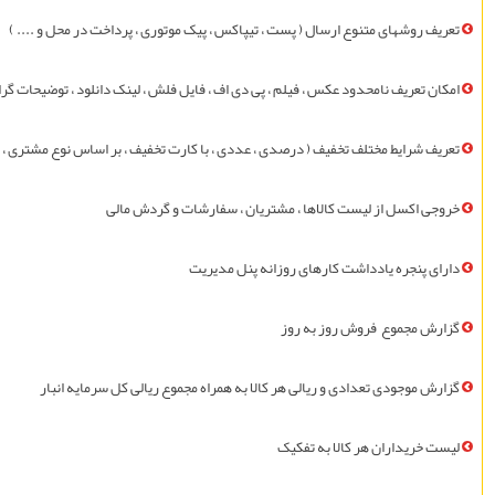
تعريف روشهای متنوع ارسال ( پست ، تيپاکس ، پيک موتوری ، پرداخت در محل و .... )
امکان تعريف نامحدود عکس ، فيلم ، پی دی اف ، فايل فلش ، لينک دانلود ، توضيحات گر
تعريف شرايط مختلف تخفيف ( درصدی ، عددی ، با کارت تخفيف ، بر اساس نوع مشتری ، 
خروجی اکسل از لیست کالاها ، مشتريان ، سفارشات و گردش مالی
دارای پنجره یادداشت کارهای روزانه پنل مدیریت
گزارش مجموع فروش روز به روز
گزارش موجودی تعدادی و ریالی هر کالا به همراه مجموع ریالی کل سرمایه انبار
ليست خريداران هر کالا به تفکيک