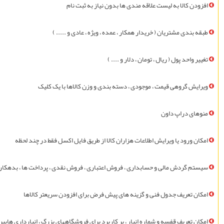
افزودن کالا به ليست علاقه مندی ها بدون نياز به ثبت نام
طبقه بندی مشتريان ( خريدار همکار ، عمده ، ويژه ، عادی و ..... )
تغيير واحد پول ( ريال ، تومان ، دلار و .... )
ويرايش گروهی قيمت ، موجودی ، دسته بندی و وزن کالاها با یک کلیک
منوهای دراپ داون
امکان ورود يا ويرايش اطلاعات هزاران کالا از طریق فايل اکسل فقط در چند لحظه
سیستم گردش مالی و حسابداری ، فروش اعتباری ، فروش نقدی ، پرداخت ها ، بدهکار 
امکان تعريف جدول فنی و گزینه های پیش فرض برای افزودن سريعتر کالاها
امکان تعریف قفسه و شماره انبار ، پر کاربرد برای فروشگاههای بزرگ ، انبارداری های