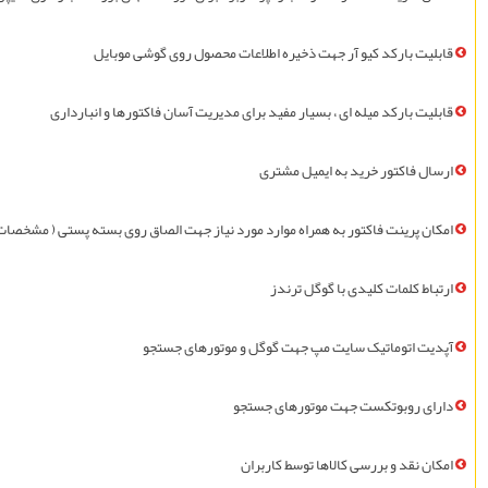
قابليت بارکد کیو آر جهت ذخیره اطلاعات محصول روی گوشی موبایل
قابليت بارکد ميله ای ، بسیار مفيد برای مدیریت آسان فاکتورها و انبارداری
ارسال فاکتور خريد به ايميل مشتری
امکان پرينت فاکتور به همراه موارد مورد نياز جهت الصاق روی بسته پستی ( مشخصات
ارتباط کلمات کلیدی با گوگل ترندز
آپديت اتوماتیک سايت مپ جهت گوگل و موتورهای جستجو
دارای روبوتکست جهت موتورهای جستجو
امکان نقد و بررسی کالاها توسط کاربران