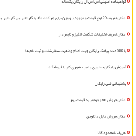
گواهينامه امنیتی اس اس ال
رايگان
يکساله
امکان تعریف 20 نوع قیمت و موجودی و وزن برای هر کالا ، مثلا با گارانتی ، بی گارانتی ، بی جعبه ، فلان رنگ ، فلان سایز ، فلان وزن
امکان تعریف تخفیفات شگفت انگیز و تایمر دار
با 500 عدد پيامک
رايگان
جهت اعلام وضعیت سفارشات و ثبت نام ها
آموزش
رايگان
حضوری و غیر حضوری کار با فروشگاه
پشتیبانی فنی
رايگان
امکان فروش طلا و جواهر به قیمت روز
امکان فروش فايل دانلودی
تعريف نامحدود کالا