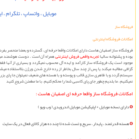
موبايل ، واتساپ ، تلگرام ، ايت
فروشگاه ساز
امکانات فروشگاه اینترنتی
فروشگاه ساز اصفهان هاست دارای امکانات واقعا حرفه ای ، گسترده و بعضا منحصر بفرد
بوده و پشتوانه سالها
تجربه واقعی فروش اينترنتی
همراه آن است . دوست هوشمند من ،
موجود است یک فروشگاه ساز کارآمد و ایده آل محسوب نميگردد و بسياری از آنها فقط 
گزافی مطالبه میکند یا پس از چند سال بخاطر از رده خارج شدن ورژن بلااستفاده می
سيستم گردد و با ظاهری سازی قالب و پوسته و با هسته های ضعیف نمیتوان جا پای بزرگ
نميکنيم ، ما بلديم چطور جای پای کاسبی شما را محکم کنيم ، با ما مطمئن شروع کنید
امکانات فروشگاه ساز واقعا حرفه ای اصفهان هاست :
دارای نسخه موبايل + اپليکيشن موبايل اندرویدی ( وب ویو )
هسته قدرتمند ، پایدار ، سريع و تست شده تا چند ده هزار کالای فعال در یک سایت