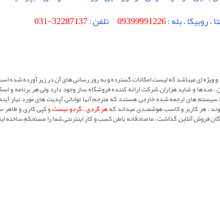
ا ، روبیکا ، بله :
09399991226
تلفن :
32287137-031
 و ويژه ای ميباشد که ليست امکانات گسترده و به روز رسانی های آن در زير آورده شده ا
 صدها و شاید هزاران شرکت ارائه کننده فروشگاه ساز وجود دارد ولی هر برنامه و اسک
سيستم های ترجمه شده خارجی هستند که مترجم آنها توانائی آپدیت های مورد نیاز آينده 
شوند ، هر کاربر و کاسب هوشمندی میداند که
هر گردی ، گردو نيست
و کپی کاری و ظاهر س
ان فروش آنلاین گذاشت ، ما صادقانه باطن کسب و کار اينترنتی شما را مستحکم ساخته ايم 