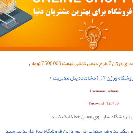
 ای ورژن 7
طرح
دیجی کالائی
قیمت 7,500,000 تومان
شگاه ورژن 7 )
( مشاهده پنل مديريت )
Username : admin
Password : 123456
 فروشگاه ساز روی همين خط کليک کنيد
اس بگيريد و
هر سئوالی در مورد اين فروشگاه ساز دارید بپرسيد