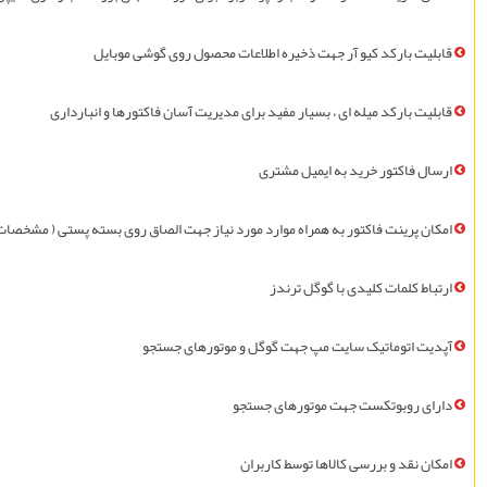
قابليت بارکد کیو آر جهت ذخیره اطلاعات محصول روی گوشی موبایل
قابليت بارکد ميله ای ، بسیار مفيد برای مدیریت آسان فاکتورها و انبارداری
ارسال فاکتور خريد به ايميل مشتری
امکان پرينت فاکتور به همراه موارد مورد نياز جهت الصاق روی بسته پستی ( مشخصات
ارتباط کلمات کلیدی با گوگل ترندز
آپديت اتوماتیک سايت مپ جهت گوگل و موتورهای جستجو
دارای روبوتکست جهت موتورهای جستجو
امکان نقد و بررسی کالاها توسط کاربران