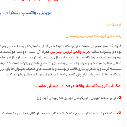
موبايل ، واتساپ ، تلگرام ، ايت
فروشگاه ساز
راه اندازی فروشگاه اینترنتی در اصفهان
فروشگاه ساز اصفهان هاست دارای امکانات واقعا حرفه ای ، گسترده و بعضا منحصر بفرد
بوده و پشتوانه سالها
تجربه واقعی فروش اينترنتی
همراه آن است . دوست هوشمند من ،
موجود است یک فروشگاه ساز کارآمد و ایده آل محسوب نميگردد و بسياری از آنها فقط 
گزافی مطالبه میکند یا پس از چند سال بخاطر از رده خارج شدن ورژن بلااستفاده می
سيستم گردد و با ظاهری سازی قالب و پوسته و با هسته های ضعیف نمیتوان جا پای بزرگ
نميکنيم ، ما بلديم چطور جای پای کاسبی شما را محکم کنيم ، با ما مطمئن شروع کنید
امکانات فروشگاه ساز واقعا حرفه ای اصفهان هاست :
دارای نسخه موبايل + اپليکيشن موبايل اندرویدی ( وب ویو )
هسته قدرتمند ، پایدار ، سريع و تست شده تا چند ده هزار کالای فعال در یک سایت