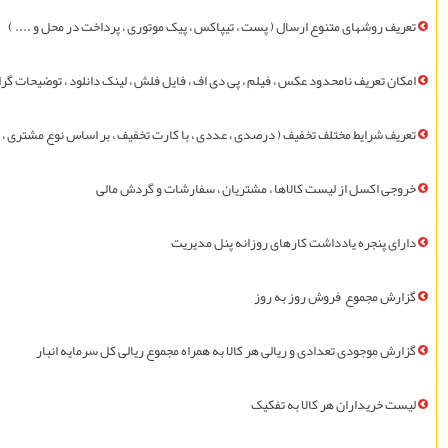
تعريف روشهای متنوع ارسال ( پست ، تيپاکس ، پيک موتوری ، پرداخت در محل و .... )
امکان تعريف نامحدود عکس ، فيلم ، پی دی اف ، فايل فلش ، لينک دانلود ، توضيحات گر
تعريف شرايط مختلف تخفيف ( درصدی ، عددی ، با کارت تخفيف ، بر اساس نوع مشتری ، 
خروجی اکسل از لیست کالاها ، مشتريان ، سفارشات و گردش مالی
دارای پنجره یادداشت کارهای روزانه پنل مدیریت
گزارش مجموع فروش روز به روز
گزارش موجودی تعدادی و ریالی هر کالا به همراه مجموع ریالی کل سرمایه انبار
ليست خريداران هر کالا به تفکيک