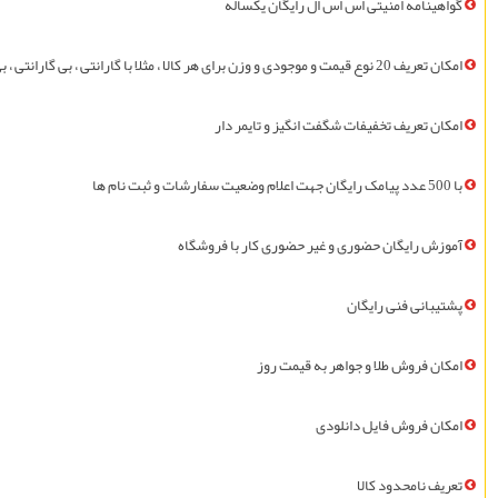
گواهينامه امنیتی اس اس ال
رايگان
يکساله
امکان تعریف 20 نوع قیمت و موجودی و وزن برای هر کالا ، مثلا با گارانتی ، بی گارانتی ، بی جعبه ، فلان رنگ ، فلان سایز ، فلان وزن
امکان تعریف تخفیفات شگفت انگیز و تایمر دار
با 500 عدد پيامک
رايگان
جهت اعلام وضعیت سفارشات و ثبت نام ها
آموزش
رايگان
حضوری و غیر حضوری کار با فروشگاه
پشتیبانی فنی
رايگان
امکان فروش طلا و جواهر به قیمت روز
امکان فروش فايل دانلودی
تعريف نامحدود کالا