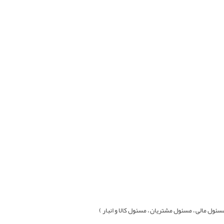
ول مالی ، مسئول مشتريان ، مسئول کالا و انبار )