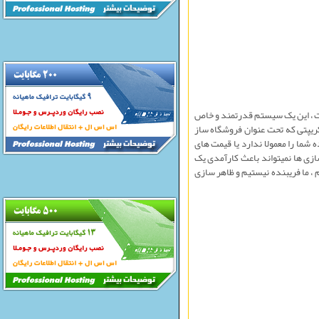
ست ، اين يک سيستم قدرتمند و خاص
ريپتی که تحت عنوان فروشگاه ساز
شما را معمولا ندارد يا قيمت های
ازی ها نمیتواند باعث کارآمدی يک
، ما فريبنده نيستيم و ظاهر سازی