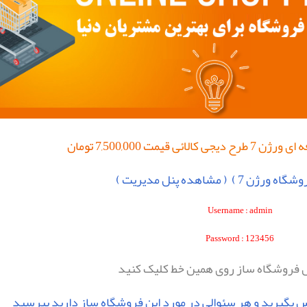
 ای ورژن 7
طرح
دیجی کالائی
قیمت 7,500,000 تومان
شگاه ورژن 7 )
( مشاهده پنل مديريت )
Username : admin
Password : 123456
 فروشگاه ساز روی همين خط کليک کنيد
اس بگيريد و
هر سئوالی در مورد اين فروشگاه ساز دارید بپرسيد