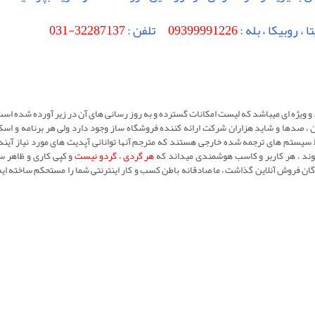
ا ، روبیکا ، بله :
09399991226
تلفن :
32287137-031
 و ويژه ای ميباشد که ليست امکانات گسترده و به روز رسانی های آن در زير آورده شده ا
 صدها و شاید هزاران شرکت ارائه کننده فروشگاه ساز وجود دارد ولی هر برنامه و اسک
سيستم های ترجمه شده خارجی هستند که مترجم آنها توانائی آپدیت های مورد نیاز آينده 
شوند ، هر کاربر و کاسب هوشمندی میداند که
هر گردی ، گردو نيست
و کپی کاری و ظاهر س
ان فروش آنلاین گذاشت ، ما صادقانه باطن کسب و کار اينترنتی شما را مستحکم ساخته ايم 