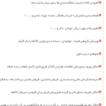
افزودن کالا به ليست علاقه مندی ها بدون نياز به ثبت نام
طبقه بندی مشتريان ( خريدار همکار ، عمده ، ويژه ، عادی و ..... )
تغيير واحد پول ( ريال ، تومان ، دلار و .... )
ويرايش گروهی قيمت ، موجودی ، دسته بندی و وزن کالاها با یک کلیک
منوهای دراپ داون
امکان ورود يا ويرايش اطلاعات هزاران کالا از طریق فايل اکسل فقط در چند لحظه
سیستم گردش مالی و حسابداری ، فروش اعتباری ، فروش نقدی ، پرداخت ها ، بدهکار 
امکان تعريف جدول فنی و گزینه های پیش فرض برای افزودن سريعتر کالاها
امکان تعریف قفسه و شماره انبار ، پر کاربرد برای فروشگاههای بزرگ ، انبارداری های