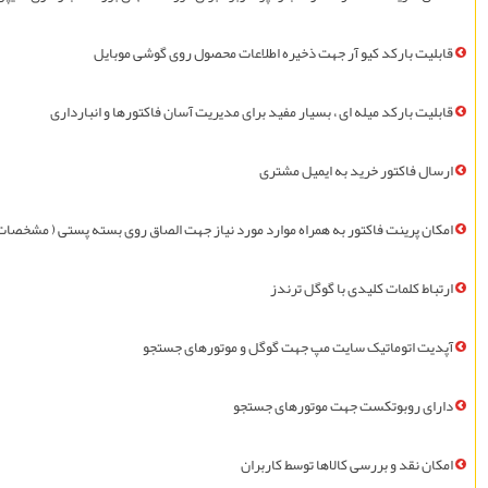
قابليت بارکد کیو آر جهت ذخیره اطلاعات محصول روی گوشی موبایل
قابليت بارکد ميله ای ، بسیار مفيد برای مدیریت آسان فاکتورها و انبارداری
ارسال فاکتور خريد به ايميل مشتری
امکان پرينت فاکتور به همراه موارد مورد نياز جهت الصاق روی بسته پستی ( مشخصات
ارتباط کلمات کلیدی با گوگل ترندز
آپديت اتوماتیک سايت مپ جهت گوگل و موتورهای جستجو
دارای روبوتکست جهت موتورهای جستجو
امکان نقد و بررسی کالاها توسط کاربران