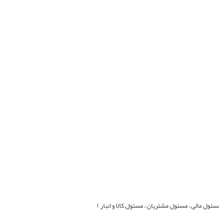
ول مالی ، مسئول مشتريان ، مسئول کالا و انبار )