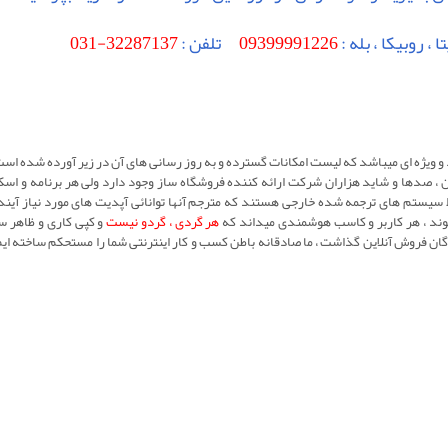
ا ، روبیکا ، بله :
09399991226
تلفن :
32287137-031
 و ويژه ای ميباشد که ليست امکانات گسترده و به روز رسانی های آن در زير آورده شده ا
 صدها و شاید هزاران شرکت ارائه کننده فروشگاه ساز وجود دارد ولی هر برنامه و اسک
سيستم های ترجمه شده خارجی هستند که مترجم آنها توانائی آپدیت های مورد نیاز آينده 
شوند ، هر کاربر و کاسب هوشمندی میداند که
هر گردی ، گردو نيست
و کپی کاری و ظاهر س
ان فروش آنلاین گذاشت ، ما صادقانه باطن کسب و کار اينترنتی شما را مستحکم ساخته ايم 