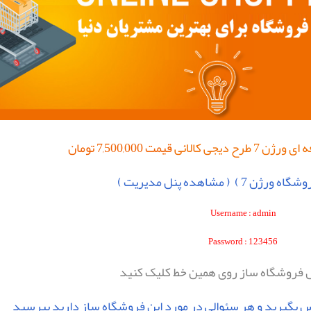
 ای ورژن 7
طرح
دیجی کالائی
قیمت 7,500,000 تومان
شگاه ورژن 7 )
( مشاهده پنل مديريت )
Username : admin
Password : 123456
 فروشگاه ساز روی همين خط کليک کنيد
اس بگيريد و
هر سئوالی در مورد اين فروشگاه ساز دارید بپرسيد