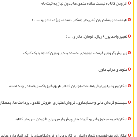
افزودن کالا به ليست علاقه مندی ها بدون نياز به ثبت نام
طبقه بندی مشتريان ( خريدار همکار ، عمده ، ويژه ، عادی و ..... )
تغيير واحد پول ( ريال ، تومان ، دلار و .... )
ويرايش گروهی قيمت ، موجودی ، دسته بندی و وزن کالاها با یک کلیک
منوهای دراپ داون
امکان ورود يا ويرايش اطلاعات هزاران کالا از طریق فايل اکسل فقط در چند لحظه
سیستم گردش مالی و حسابداری ، فروش اعتباری ، فروش نقدی ، پرداخت ها ، بدهکار 
امکان تعريف جدول فنی و گزینه های پیش فرض برای افزودن سريعتر کالاها
امکان تعریف قفسه و شماره انبار ، پر کاربرد برای فروشگاههای بزرگ ، انبارداری های