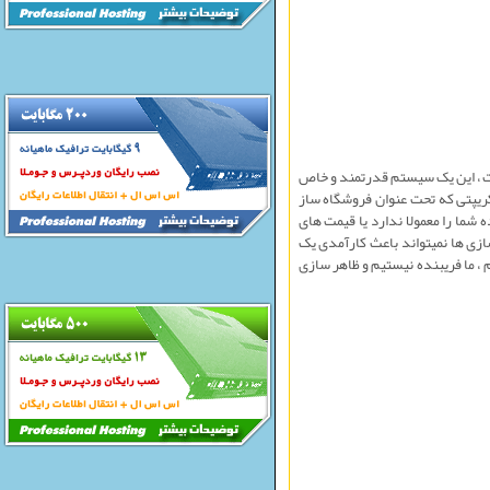
ست ، اين يک سيستم قدرتمند و خاص
ريپتی که تحت عنوان فروشگاه ساز
شما را معمولا ندارد يا قيمت های
ازی ها نمیتواند باعث کارآمدی يک
، ما فريبنده نيستيم و ظاهر سازی