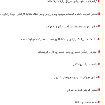
گواهينامه امنیتی اس اس ال
رايگان
يکساله
امکان تعریف 20 نوع قیمت و موجودی و وزن برای هر کالا ، مثلا با گارانتی ، بی گارانتی ، بی جعبه ، فلان رنگ ، فلان سایز ، فلان وزن
امکان تعریف تخفیفات شگفت انگیز و تایمر دار
با 500 عدد پيامک
رايگان
جهت اعلام وضعیت سفارشات و ثبت نام ها
آموزش
رايگان
حضوری و غیر حضوری کار با فروشگاه
پشتیبانی فنی
رايگان
امکان فروش طلا و جواهر به قیمت روز
امکان فروش فايل دانلودی
تعريف نامحدود کالا