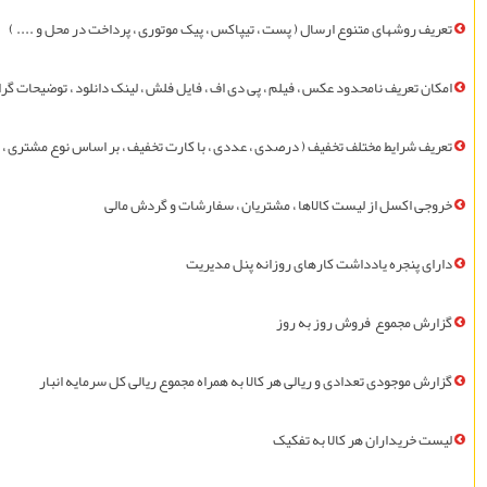
تعريف روشهای متنوع ارسال ( پست ، تيپاکس ، پيک موتوری ، پرداخت در محل و .... )
امکان تعريف نامحدود عکس ، فيلم ، پی دی اف ، فايل فلش ، لينک دانلود ، توضيحات گر
تعريف شرايط مختلف تخفيف ( درصدی ، عددی ، با کارت تخفيف ، بر اساس نوع مشتری ، 
خروجی اکسل از لیست کالاها ، مشتريان ، سفارشات و گردش مالی
دارای پنجره یادداشت کارهای روزانه پنل مدیریت
گزارش مجموع فروش روز به روز
گزارش موجودی تعدادی و ریالی هر کالا به همراه مجموع ریالی کل سرمایه انبار
ليست خريداران هر کالا به تفکيک